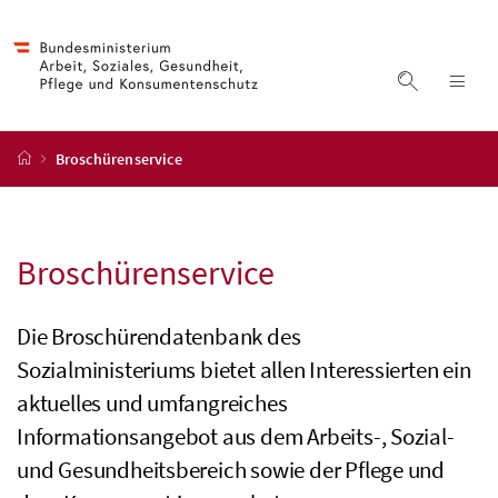
Accesskey
Accesskey
Accesskey
Zum Inhalt
Zum Hauptmenü
Zur Suche
[4]
[1]
[2]
Suche ein
Nav
Startseite
Broschürenservice
Broschüren
service
Die Broschürendatenbank des
Sozialministeriums bietet allen Interessierten ein
aktuelles und umfangreiches
Informationsangebot aus dem Arbeits-, Sozial-
und Gesundheitsbereich sowie der Pflege und