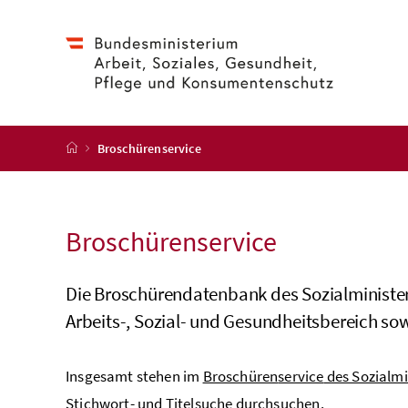
Accesskey
Accesskey
Accesskey
Zum Inhalt
Zum Hauptmenü
Zur Suche
[4]
[1]
[2]
Startseite
Broschürenservice
Broschüren
service
Die Broschürendatenbank des Sozialminister
Arbeits-, Sozial- und Gesundheitsbereich s
Insgesamt stehen im
Broschüren
service
des Sozialmi
Stichwort- und Titelsuche durchsuchen.