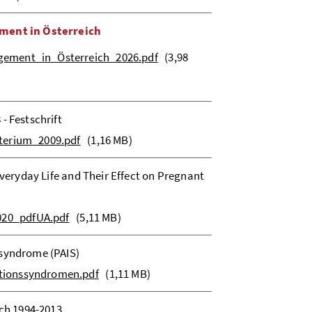
ement in Österreich
gement_in_Österreich_2026.pdf
(3,98
- Festschrift
sterium_2009.pdf
(1,16 MB)
Everyday Life and Their Effect on Pregnant
020_pdfUA.pdf
(5,11 MB)
ssyndrome (PAIS)
tionssyndromen.pdf
(1,11 MB)
ich 1994-2013