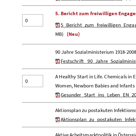
5. Bericht zum freiwilligen Engag
5_Bericht_zum_freiwilligen_Enga
MB)
(Neu)
90 Jahre Sozialministerium 1918-2008 
Festschrift _90_Jahre_Sozialmini
A Healthy Start in Life. Chemicals in 
Women, Newborn Babies and Infants
Gesunder_Start_ins_Leben_EN_2
Aktionsplan zu postakuten Infektion
Aktionsplan_zu_postakuten_Infek
Aktive Arbeitsmarktpolitik in Österre