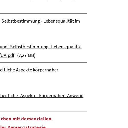
 Selbstbestimmung - Lebensqualität im
und_Selbstbestimmung_Lebensqualität
fUA.pdf
(7,27 MB)
eitliche Aspekte körpernaher
heitliche_Aspekte_körpernaher_Anwend
schen mit demenziellen
 der Demenzstrategie