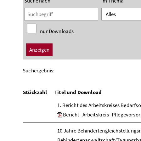
Suche nach
im Thema
nur Downloads
Suchergebnis:
Stückzahl
Titel und Download
1. Bericht des Arbeitskreises Bedarfs
Bericht_Arbeitskreis_Pflegevorso
10 Jahre Behindertengleichstellungsr
Behindertenanwaltschaft/Tagungsb