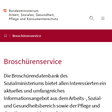
Accesskey
Accesskey
Accesskey
Zum Inhalt
Zum Hauptmenü
Zur Suche
[4]
[1]
[2]
Suche ein
Nav
Startseite
Broschürenservice
Broschüren
service
Die Broschürendatenbank des
Sozialministeriums bietet allen Interessierten ein
aktuelles und umfangreiches
Informationsangebot aus dem Arbeits-, Sozial-
und Gesundheitsbereich sowie der Pflege und